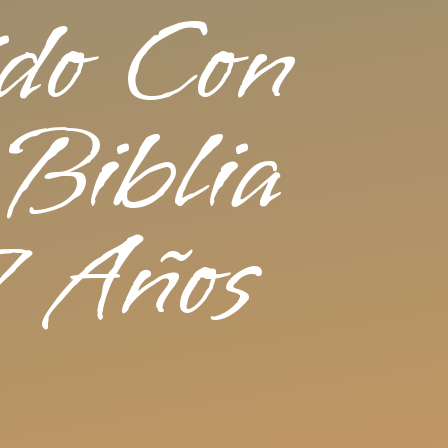
do Con
Biblia
 Años