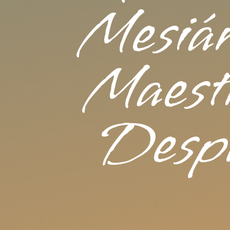
Mesiá
Maest
Desp