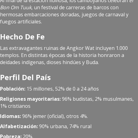
Al final de la estación lluviosa, los camboyanos celebran
el
Bon Om Tuuk
, un festival de carreras de barcos con
hermosas embarcaciones doradas, juegos de carnaval y
fuegos artificiales.
Hecho De Fe
Las extravagantes ruinas de Angkor Wat incluyen 1.000
templos. En distintas épocas de la historia honraron a
deidades indígenas, dioses hindúes y Buda.
Perfil Del País
Población:
15 millones, 52% de 0 a 24 años
Religiones mayoritarias:
96% budistas, 2% musulmanes,
1% cristianos
Idiomas:
96% jemer (oficial), otros 4%.
Alfabetización:
90% urbana, 74% rural
Pobreza:
20%.