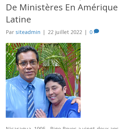
De Ministères En Amérique
Latine
Par
siteadmin
|
22 juillet 2022
|
0
Nicaragua, 1995 - Rigo Reyes a vingt-deux ans.