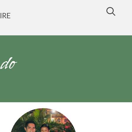
IRE
do