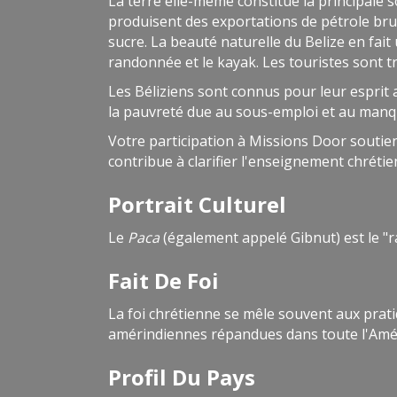
La terre elle-même constitue la principale 
produisent des exportations de pétrole brut
sucre. La beauté naturelle du Belize en fai
randonnée et le kayak. Les touristes sont t
Les Béliziens sont connus pour leur esprit 
la pauvreté due au sous-emploi et au manqu
Votre participation à Missions Door soutient
contribue à clarifier l'enseignement chrétie
Portrait Culturel
Le
Paca
(également appelé Gibnut) est le "rat
Fait De Foi
La foi chrétienne se mêle souvent aux prati
amérindiennes répandues dans toute l'Amér
Profil Du Pays