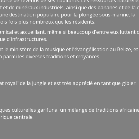
source de revenus de ses habitants. Les ressources naturelle
 et de minéraux industriels, ainsi que des bananes et de la 
t une destination populaire pour la plongée sous-marine, la
rois fois plus nombreux que les résidents.
amical et accueillant, même si beaucoup d'entre eux luttent 
e d'infrastructures.
 le ministère de la musique et l'évangélisation au Belize, et
n parmi les diverses traditions et croyances.
 royal" de la jungle et est très apprécié en tant que gibier.
ques culturelles garifuna, un mélange de traditions africaine
ique centrale.