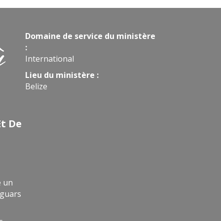
Domaine de service du ministère
ù
:
International
Lieu du ministère :
Belize
Et De
,
e un
aguars