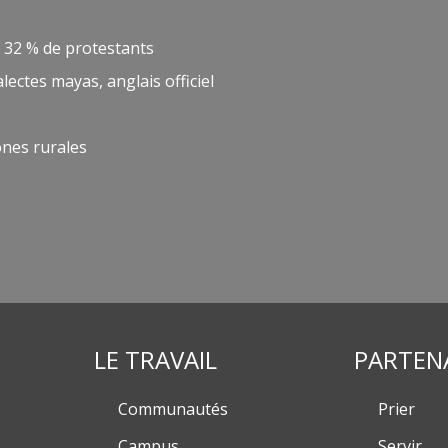
 32 % de protestants
ectes mayas, anglais officiel
ones rurales
LE TRAVAIL
PARTEN
Communautés
Prier
Campus
Servir