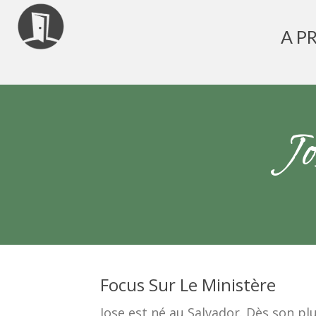
A P
J
Focus Sur Le Ministère
Jose est né au Salvador. Dès son plu