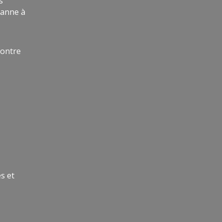
s
canne à
contre
s et