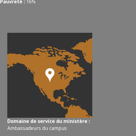
Pauvreté :
16%
Domaine de service du ministère :
Ambassadeurs du campus