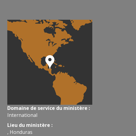
Domaine de service du ministère :
International
Lieu du ministère :
, Honduras