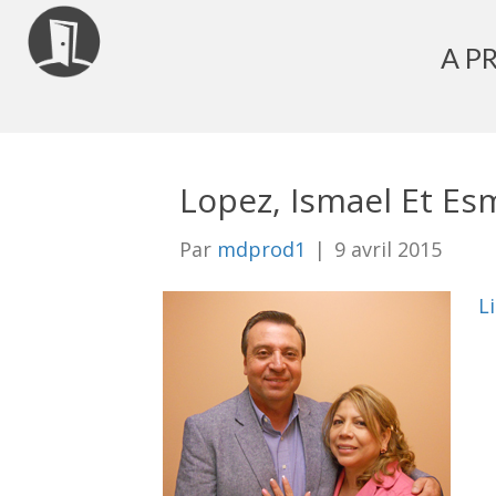
A P
Lopez, Ismael Et Es
Par
mdprod1
|
9 avril 2015
Li