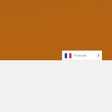
Français
L'expérience universitaire est une période
passionnante et éclairante pour les jeunes adultes
qui franchissent les prochaines étapes de leur vie.