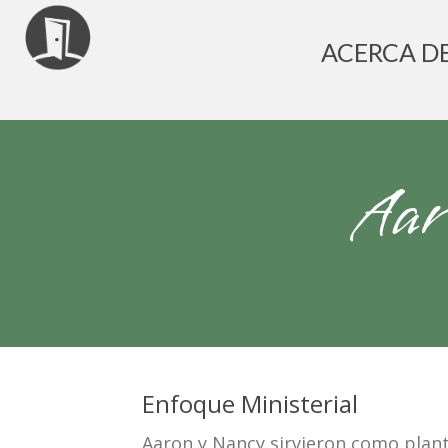
ACERCA D
Aar
Enfoque Ministerial
Aaron y Nancy sirvieron como plant