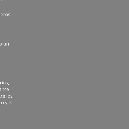
peros
mo un
rios,
cance
tre los
o y el