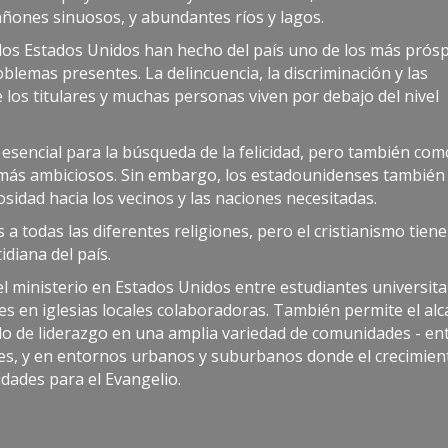
ñones sinuosos, y abundantes ríos y lagos.
n los Estados Unidos han hecho del país uno de los más prós
lemas presentes. La delincuencia, la discriminación y las
 los titulares y muchas personas viven por debajo del nivel
 esencial para la búsqueda de la felicidad, pero también co
s más ambiciosos. Sin embargo, los estadounidenses también
sidad hacia los vecinos y las naciones necesitadas.
 a todas las diferentes religiones, pero el cristianismo tiene
tidiana del país.
l ministerio en Estados Unidos entre estudiantes universita
es en iglesias locales colaboradoras. También permite el al
rollo de liderazgo en una amplia variedad de comunidades - en
es, y en entornos urbanos y suburbanos donde el crecimient
ades para el Evangelio.