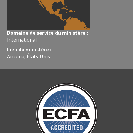
Domaine de service du ministère :
International
Lieu du ministère :
Arizona, États-Unis