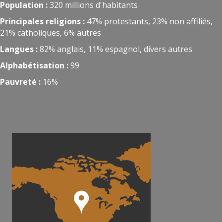
Population :
320 millions d'habitants
Principales religions :
47% protestants, 23% non affiliés,
21% catholiques, 6% autres
Langues :
82% anglais, 11% espagnol, divers autres
Alphabétisation :
99
Pauvreté :
16%